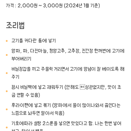
가격 : 2,000원 ~ 3,000원 (2024년 1월 기준)
조리법
고기를 커다란 통에 넣기
양파, 파, 다진마늘, 청양고추, 고추장, 진간장 한꺼번에 고기에
부어버리기
비닐장갑을 끼고 주물럭 거리면서 고기에 양념이 잘 베이도록 해
주기
잠시 비닐팩에 넣고 재워두기 (안해도 상관없지만, 맛이 조
금 연할 수 있음)
후라이팬에 넣고 볶기 (양파에서 물이 많이나와서 끓인다는
느낌으로 놔두면 알아서 익음)
기호에따라 설탕 2스푼을 넣으면 맛있다고 함. 나는 한번 넣어